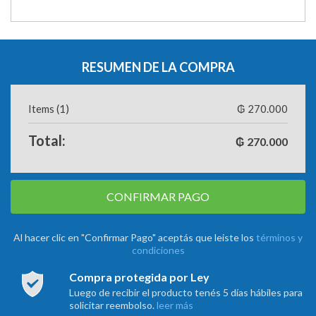
RESUMEN DE LA COMPRA
Items (1)
₲ 270.000
Total:
₲
270.000
CONFIRMAR PAGO
Al hacer clic en "Confirmar Pago" aceptás que leiste los
términos y
condiciones
Compra protegida por Ley
Luego de recibir el producto tenés 5 días hábiles para
solicitar reembolso.
leer más